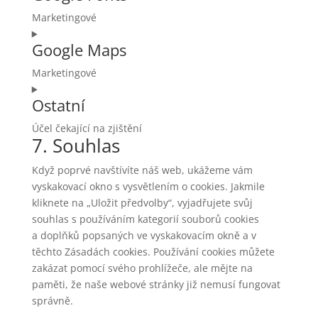
service
Marketingové
divi-
Consent
(elegant-
Google Maps
to
themes)
service
Marketingové
google-
Consent
fonts
Ostatní
to
service
Účel čekající na zjištění
google-
7. Souhlas
Consent
maps
to
Když poprvé navštívíte náš web, ukážeme vám
service
vyskakovací okno s vysvětlením o cookies. Jakmile
ostatní
kliknete na „Uložit předvolby“, vyjadřujete svůj
souhlas s používáním kategorií souborů cookies
a doplňků popsaných ve vyskakovacím okně a v
těchto Zásadách cookies. Používání cookies můžete
zakázat pomocí svého prohlížeče, ale mějte na
paměti, že naše webové stránky již nemusí fungovat
správně.